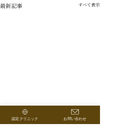
すべて表示
最新記事
2026.4.20 GWの営業に
2026.2.8 You
認定クリニック
お問い合わせ
ついて
開⑦
コメント