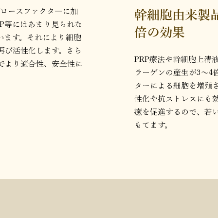
グロースファクタ―に加
幹細胞由来製品
RP等にはあまり見られな
倍の効果
います。それにより細胞
再び活性化します。さら
PRP療法や幹細胞上清
でより適合性、安全性に
ラーゲンの産生が3～4
ターによる細胞を増殖
性化や抗ストレスにも
癒を促進するので、若
もてます。